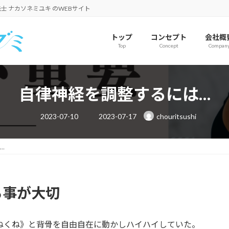
士 ナカソネミユキ のWEBサイト
トップ
コンセプト
会社概
Top
Concept
Compan
自律神経を調整するには…
最
2023-07-10
2023-07-17
chouritsushi
終
更
新
日
…
時
:
る事が大切
ねくね》と背骨を自由自在に動かしハイハイしていた。