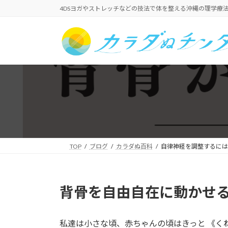
コ
ナ
4DSヨガやストレッチなどの技法で体を整える沖縄の理学療法
ン
ビ
テ
ゲ
ン
ー
ツ
シ
へ
ョ
ス
ン
キ
に
ッ
移
プ
動
TOP
ブログ
カラダぬ百科
自律神経を調整するには
背骨を自由自在に動かせ
私達は小さな頃、赤ちゃんの頃はきっと 《く