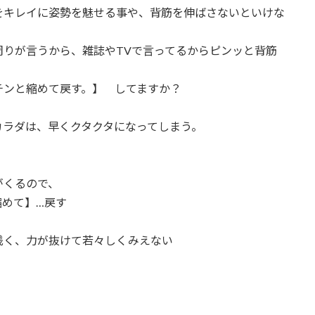
をキレイに姿勢を魅せる事や、背筋を伸ばさないといけな
りが言うから、雑誌やTVで言ってるからピンッと背筋
チンと縮めて戻す。】 してますか？
カラダは、早くクタクタになってしまう。
がくるので、
縮めて】…戻す
浅く、力が抜けて若々しくみえない