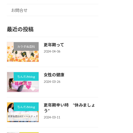
お問合せ
最近の投稿
更年期って
カラダぬ百科
2024-04-06
女性の健康
ちんだみblog
2024-03-26
更年期辛い時 ”休みましょ
ちんだみblog
う”
2024-03-11